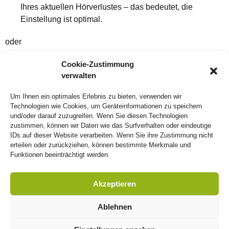
Ihres aktuellen Hörverlustes – das bedeutet, die
Einstellung ist optimal.
oder
Die gemessene Wiedergabekurve liegt nicht auf der
Cookie-Zustimmung
verwalten
ihres aktuellen Hörverlustes – hier ist Handlungsbedarf,
die Einstellung wird mit viel Fingerspitzengefühl so
Um Ihnen ein optimales Erlebnis zu bieten, verwenden wir
lange verändert, bis beide Kurven deckungsgleich sind.
Technologien wie Cookies, um Geräteinformationen zu speichern
und/oder darauf zuzugreifen. Wenn Sie diesen Technologien
Eine Optimierung muss nicht in einer einzelnen Sitzung
zustimmen, können wir Daten wie das Surfverhalten oder eindeutige
durchgeführt werden. Da das neue Hören ein
IDs auf dieser Website verarbeiten. Wenn Sie ihre Zustimmung nicht
erteilen oder zurückziehen, können bestimmte Merkmale und
Gewöhnungsprozess ist, sind oft mehrere Sitzungen nötig.
Funktionen beeinträchtigt werden.
Sie möchten mehr erfahren? Fragen Sie Ihren
hörPlus+
Akustiker
.
Akzeptieren
Ablehnen
Nutzungsbedingungen
hörPlus*
– Hören neu
erleben