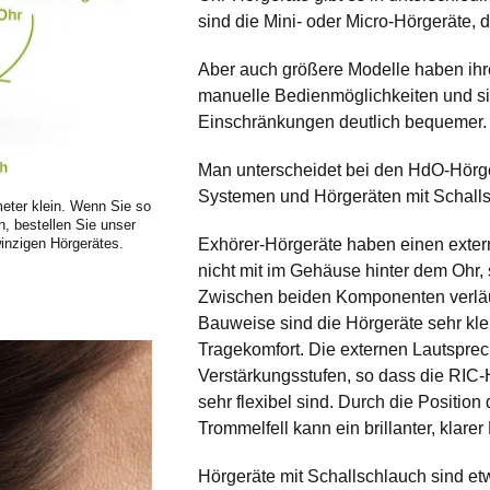
sind die Mini- oder Micro-Hörgeräte, 
Aber auch größere Modelle haben ihre
manuelle Bedienmöglichkeiten und si
Einschränkungen deutlich bequemer.
Man unterscheidet bei den
HdO-Hörg
Systemen und Hörgeräten mit Schalls
imeter klein. Wenn Sie so
n, bestellen Sie unser
winzigen Hörgerätes.
Exhörer-Hörgeräte
haben einen extern
nicht mit im Gehäuse hinter dem Ohr, 
Zwischen beiden Komponenten verläuf
Bauweise sind die Hörgeräte sehr kl
Tragekomfort. Die externen Lautsprech
Verstärkungsstufen, so dass die
RIC-
sehr flexibel sind. Durch die Positio
Trommelfell kann ein brillanter, klarer
Hörgeräte mit Schallschlauch
sind et