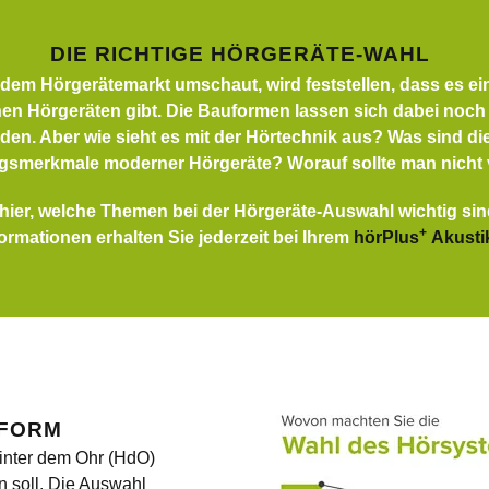
DIE RICHTIGE HÖRGERÄTE-WAHL
 dem Hörgerätemarkt umschaut, wird feststellen, dass es ein
hen Hörgeräten gibt. Die Bauformen lassen sich dabei noch
den. Aber wie sieht es mit der Hörtechnik aus? Was sind di
gsmerkmale moderner Hörgeräte? Worauf sollte man nicht 
 hier, welche Themen bei der Hörgeräte-Auswahl wichtig si
+
formationen erhalten Sie jederzeit bei Ihrem
hörPlus
Akusti
UFORM
hinter dem Ohr (HdO)
n soll. Die Auswahl