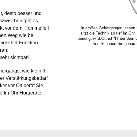
zt, desto besser und
Inzwischen gibt es
ekt vor dem Trommelfell
In großen Gehörgängen lassen s
sitzt die Technik so tief im Oh
chen Weg wie bei
benötigt wird.Oft ist "Hinter dem 
rmuschel-Funktion
frei. Schauen Sie genau 
ran:
mehr sichtbar!
örgangs, wie klein Ihr
der Verstärkungsbedarf
ker vor Ort berät Sie
ne Im-Ohr Hörgeräte
.