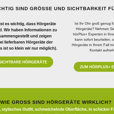
CHTIG SIND GRÖSSE UND SICHTBARKEIT FÜR
Ist Ihr Ohr groß genug fü
st es wichtig, dass Hörgeräte
Hörgeräte? Nehmen Si
d. Wir haben Informationen zu
hörPlus+ Experten in Ihr
ammengestellt und zeigen
kann sofort beurteilen, o
rei lieferbaren Hörgeräte der
Hörgeräte in Ihrem Fall mö
ist so klein wir nur möglich).
Kontakt aufne
SICHTBARE HÖRGERÄTE
ZUM HÖRPLUS+ 
WIE GROSS SIND HÖRGERÄTE WIRKLICH?
, stylisches Outfit, schmeichelnde Oberfläche, in schicker 