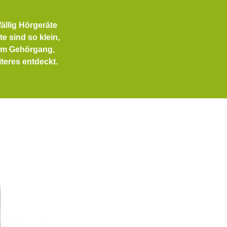
ällig Hörgeräte
e sind so klein,
 im Gehörgang,
iteres entdeckt.