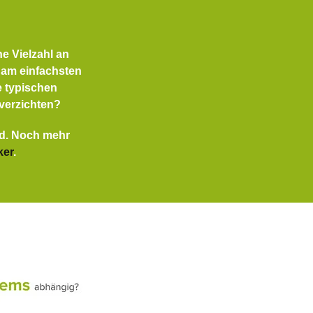
e Vielzahl an
 am einfachsten
e typischen
verzichten?
nd. Noch mehr
ker
.