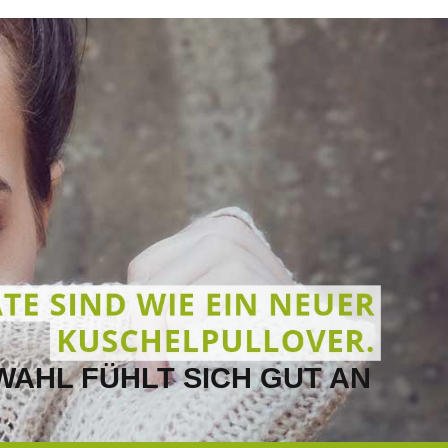
HÖREN
EXPERTEN
INFOPAKET
FINDEN
KARRIERE
 WAHL FÜHLT SICH GUT AN