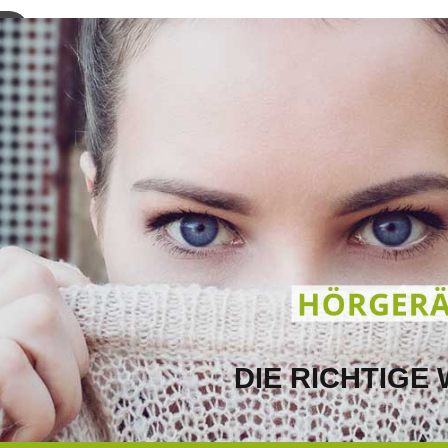
START
HÖRPLUS+
HÖRGERÄTE
BLOG
DIE RICHTIGE