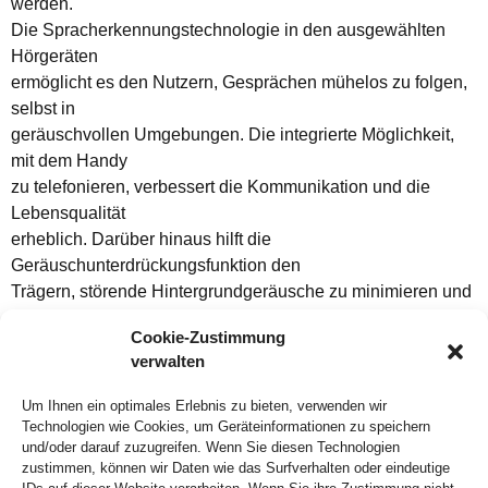
werden.
Die Spracherkennungstechnologie in den ausgewählten
Hörgeräten
ermöglicht es den Nutzern, Gesprächen mühelos zu folgen,
selbst in
geräuschvollen Umgebungen. Die integrierte Möglichkeit,
mit dem Handy
zu telefonieren, verbessert die Kommunikation und die
Lebensqualität
erheblich. Darüber hinaus hilft die
Geräuschunterdrückungsfunktion den
Trägern, störende Hintergrundgeräusche zu minimieren und
sich auf das Wesentliche zu konzentrieren.
Cookie-Zustimmung
Der Hörgeräte-Finder von hörplus+ trägt nicht nur zur
verwalten
Verbesserung des Hörvermögens bei, sondern fördert auch
die
Um Ihnen ein optimales Erlebnis zu bieten, verwenden wir
Unabhängigkeit und das Selbstvertrauen der Nutzer. Indem
Technologien wie Cookies, um Geräteinformationen zu speichern
er die richtige
und/oder darauf zuzugreifen. Wenn Sie diesen Technologien
zustimmen, können wir Daten wie das Surfverhalten oder eindeutige
Balance zwischen Technologie und individuellen