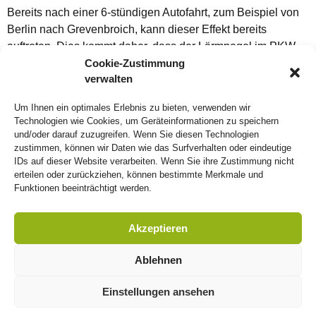
Bereits nach einer 6-stündigen Autofahrt, zum Beispiel von
Berlin nach Grevenbroich, kann dieser Effekt bereits
auftreten. Dies kommt daher, dass der Lärmpegel im PKW
während der Fahrt aufgrund von Fahrtwind und Motorlärm
Cookie-Zustimmung
verwalten
mehr als 85 dB(A) betragen kann. Auftretende Symptome,
wie das Gefühl Watte im Ohr zu haben oder sich in einer
Um Ihnen ein optimales Erlebnis zu bieten, verwenden wir
gedämpften Welt zu befinden sind ein deutliches Zeichen für
Technologien wie Cookies, um Geräteinformationen zu speichern
dieses Phänomen.
und/oder darauf zuzugreifen. Wenn Sie diesen Technologien
zustimmen, können wir Daten wie das Surfverhalten oder eindeutige
Um dies zu vermeiden, empfehlen wir Ihnen sich von Ihrem
IDs auf dieser Website verarbeiten. Wenn Sie ihre Zustimmung nicht
erteilen oder zurückziehen, können bestimmte Merkmale und
hörPlus+ Akustiker
bezüglich Gehörschutz beraten zu
Funktionen beeinträchtigt werden.
lassen.
Quelle: Wikipedia
Akzeptieren
Ablehnen
Nutzungsbedingungen
hörPlus*
– Hören neu
erleben
Einstellungen ansehen
Datenschutz
Impressum