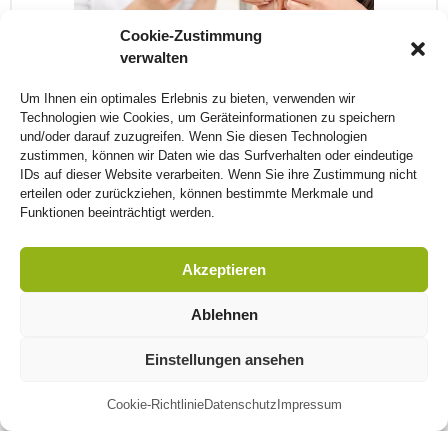
Cookie-Zustimmung
verwalten
Um Ihnen ein optimales Erlebnis zu bieten, verwenden wir
Technologien wie Cookies, um Geräteinformationen zu speichern
und/oder darauf zuzugreifen. Wenn Sie diesen Technologien
Was ist Cerumen? Und warum hat man
zustimmen, können wir Daten wie das Surfverhalten oder eindeutige
IDs auf dieser Website verarbeiten. Wenn Sie ihre Zustimmung nicht
Ohrenschmalz?
erteilen oder zurückziehen, können bestimmte Merkmale und
28. Juli 2015
Keine Kommentare
Funktionen beeinträchtigt werden.
Jeder Mensch produziert es. Jeder Mensch braucht es.
Ohrenschmalz ist eine Substanz, die in den
Akzeptieren
Ohrenschmalzdrüsen des äußeren Gehörganges produziert
wird. Es sind modifizierte Schweißdrüsen. Alle Säugetiere
Ablehnen
verfügen darüber! Es ist eine mitunter klebrige, fettige
gelblich-bräunliche Masse, dem Wachs sehr ähnlich. Daher
Einstellungen ansehen
rührt auch der Name: Cera bedeutet im lateinischen
| mehr
Cookie-Richtlinie
Datenschutz
Impressum